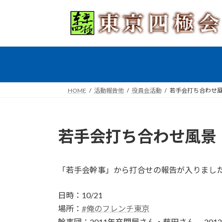
コ
ナ
ン
ビ
テ
ゲ
ン
ー
ツ
シ
へ
ョ
ス
ン
キ
に
HOME
活動報告他
役員会活動
若手会打ち合わせ
ッ
移
プ
動
若手会打ち合わせ風景
「若手会幹事」から打合せの報告が入りまし
日時：10/21
場所：
#俺のフレンチ東京
幹事団：2011年卒関屋さん・藤田さん、 20