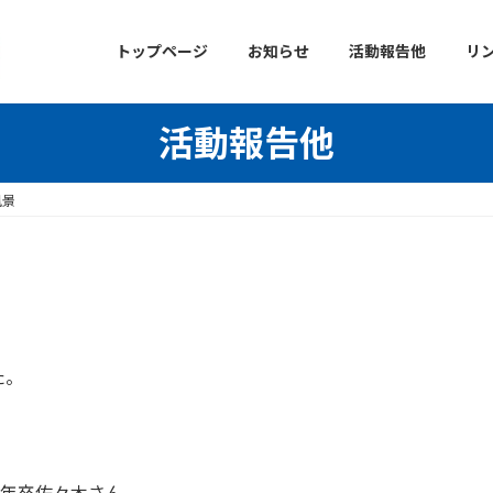
トップページ
お知らせ
活動報告他
リ
活動報告他
風景
た。
12年卒佐々木さん