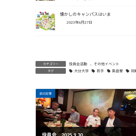
懐かしのキャンパスはいま
2023年6月27日
役員会活動
、
その他イベント
カテゴリー
大分大学
若手
紫岳寮
同
タグ
前の記事
役員会 2025.9.30