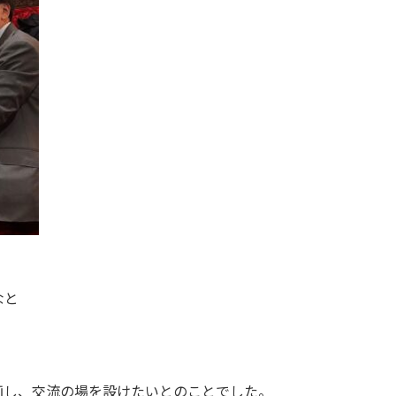
、
なと
。
画し、交流の場を設けたいとのことでした。