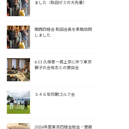
ました（和田ゼミの大先輩）
関西四極会 和田会長を表敬訪問
しました
6.11 久保恵一君上京に伴う東京
獅子の会有志との懇談会
Ｓ４８年同期ゴルフ会
2026年度東京四極会総会・懇親