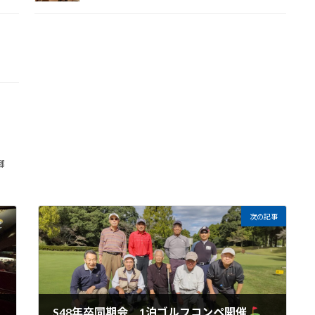
郷
次の記事
S48年卒同期会 1泊ゴルフコンペ開催