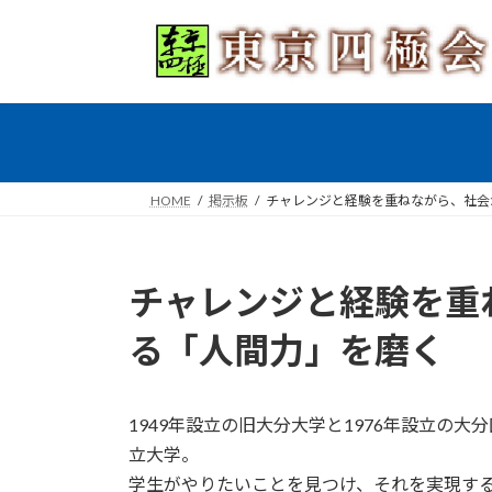
コ
ナ
ン
ビ
テ
ゲ
ン
ー
ツ
シ
へ
ョ
ス
ン
キ
に
HOME
掲示板
チャレンジと経験を重ねながら、社会
ッ
移
プ
動
チャレンジと経験を重
る「人間力」を磨く
1949年設立の旧大分大学と1976年設立の大
立大学。
学生がやりたいことを見つけ、それを実現す