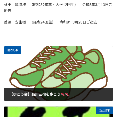
林田 篤博様 （昭和39年卒・大学12回生） 令和8年3月13日ご
逝去
首藤 安生様 （経専
24
回生） 令和8年3月28日ご逝去
前の記事
【歩こう会】品川三宿を歩こう
次の記事