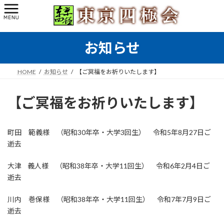
コ
ナ
ン
ビ
テ
ゲ
ン
ー
お知らせ
ツ
シ
へ
ョ
ス
ン
HOME
お知らせ
【ご冥福をお祈りいたします】
キ
に
ッ
移
プ
動
【ご冥福をお祈りいたします】
町田 範義様 （昭和30年卒・大学3回生） 令和5年8月27日ご
逝去
大津 義人様 （昭和38年卒・大学11回生） 令和6年2月4日ご
逝去
川内 巻保様 （昭和38年卒・大学11回生） 令和7年7月9日ご
逝去