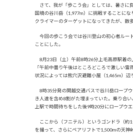
さて、我が「歩こう会」としては、暑さに負
国境の谷川岳（1,977m）に挑戦すること
クライマーのターゲットになってきたが、数
今回の歩こう会では谷川登山の初心者ルート
ことにした。
8月23日（土）午前8時26分上毛高原駅着の
「午前中曇り午後はところどころで激しい雷
状況によっては熊穴沢避難小屋（1,465m）
8時35分発の関越交通バスで谷川岳ロープウ
き人達を含め8割がた埋まっていた。乗り合
上駅で時間待ちをした後9時20分にロープウエイ
ここから（フニテル）というゴンドラ（約15名
を撮って、さらにペアリフトで1,500mの