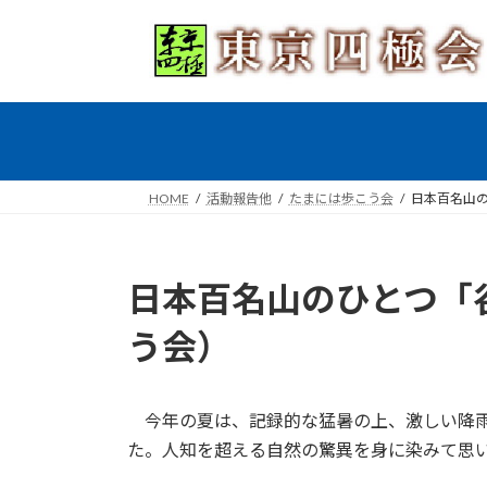
コ
ナ
ン
ビ
テ
ゲ
ン
ー
ツ
シ
へ
ョ
ス
ン
キ
に
HOME
活動報告他
たまには歩こう会
日本百名山の
ッ
移
プ
動
日本百名山のひとつ「谷
う会）
今年の夏は、記録的な猛暑の上、激しい降雨
た。人知を超える自然の驚異を身に染みて思