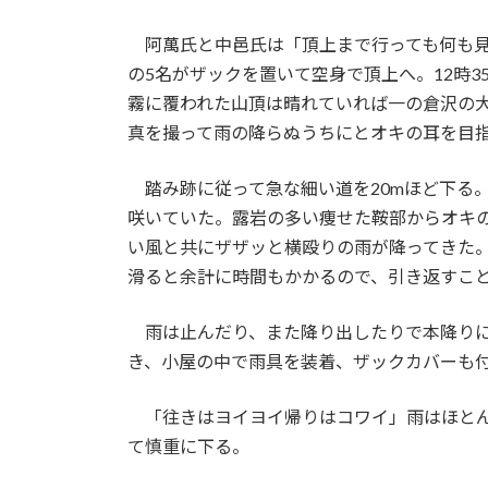
阿萬氏と中邑氏は「頂上まで行っても何も見
の5名がザックを置いて空身で頂上へ。12時3
霧に覆われた山頂は晴れていれば一の倉沢の大
真を撮って雨の降らぬうちにとオキの耳を目
踏み跡に従って急な細い道を20mほど下る
咲いていた。露岩の多い痩せた鞍部からオキの
い風と共にザザッと横殴りの雨が降ってきた
滑ると余計に時間もかかるので、引き返すこ
雨は止んだり、また降り出したりで本降りに
き、小屋の中で雨具を装着、ザックカバーも付
「往きはヨイヨイ帰りはコワイ」雨はほとん
て慎重に下る。