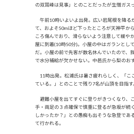
の双耳峰は見事」とのことだったが生憎ガス
午前10時いよいよ出発。広い岩尾根を降る
て、およそ50mほど下ったところが天神平か
ころ傷んでおり、滑らないよう注意して緩や
屋に到着(10時50分)。小屋の中はガランと
だ。小屋の前で先客が数名休んでいたので、
で水分補給が欠かせない。中邑氏から梨のお
11時出発。松浦氏は暑さ疲れらしく、「こ
ている。」とのことで残り7名が山頂を目指す
避難小屋を出てすぐに登りがきつくなり、ご
手・両足の３点確保で慎重に登るが急坂が続
しかったか？」との愚痴も出そうな急登であ
て行かれる。