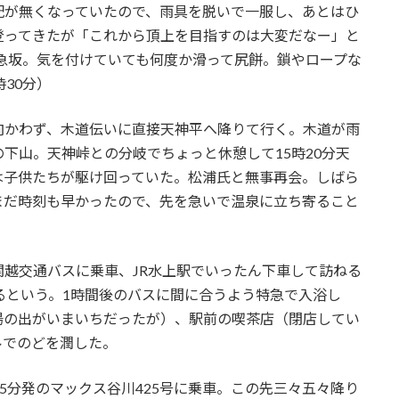
が無くなっていたので、雨具を脱いで一服し、あとはひ
登ってきたが「これから頂上を目指すのは大変だなー」と
の急坂。気を付けていても何度か滑って尻餅。鎖やロープな
30分）
かわず、木道伝いに直接天神平へ降りて行く。木道が雨
下山。天神峠との分岐でちょっと休憩して15時20分天
は子供たちが駆け回っていた。松浦氏と無事再会。しばら
まだ時刻も早かったので、先を急いで温泉に立ち寄ること
越交通バスに乗車、JR水上駅でいったん下車して訪ねる
るという。1時間後のバスに間に合うよう特急で入浴し
湯の出がいまいちだったが）、駅前の喫茶店（閉店してい
ルでのどを潤した。
5分発のマックス谷川425号に乗車。この先三々五々降り