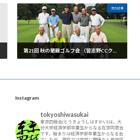
次の記事
第21回 秋の懇親ゴルフ会 （習志野CCクイーンコース・2014年）
Instagram
tokyoshiwasukai
東京四極会(とうきょうしはすかい)は、大
分大学経済学部卒業生からなる在京同窓会
です。始まりは経済学部卒業生からなる会
でしたが、現在では学部に関係なく参加可