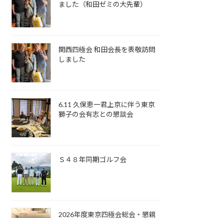
ました（和田ゼミの大先輩）
関西四極会 和田会長を表敬訪問
しました
6.11 久保恵一君上京に伴う東京
獅子の会有志との懇談会
Ｓ４８年同期ゴルフ会
2026年度東京四極会総会・懇親