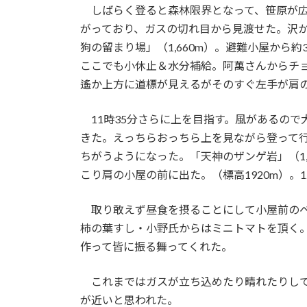
しばらく登ると森林限界となって、笹原が広
がっており、ガスの切れ目から見渡せた。沢
狗の留まり場」（1,660m）。避難小屋から
ここでも小休止＆水分補給。阿萬さんからチ
遙か上方に道標が見えるがそのすぐ左手が肩
11時35分さらに上を目指す。風があるので
きた。えっちらおっちら上を見ながら登って
ちがうようになった。「天神のザンゲ岩」（1
こり肩の小屋の前に出た。（標高1920m）。
取り敢えず昼食を摂ることにして小屋前のベ
柿の葉すし・小野氏からはミニトマトを頂く
作って皆に振る舞ってくれた。
これまではガスが立ち込めたり晴れたりして
が近いと思われた。