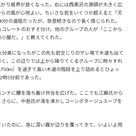
がり視界が良くなった。右には西黒沢の源頭が大きく広
からの風が心地よい。ちいさな岩をいくつか超えると「天
約30分の道程だったが、急登続きなので長く感じられた。
ョコレートのおすそ分け。他のグループの人が「ここから
の小屋だ。」と教えてくれた。
大分楽になったがこの先も岩交じりのザレ場で木道も出て
行く。この辺りでは上から降りてくるグループに時々すれ
,750m）を過ぎて長い木道の階段を上り詰めるとひょっ
12時5分前であった。
ンチに腰を落ち着け弁当を広げた。ここでも江藤氏から
。さらに、中邑氏が湯を沸かしコーンポタージュスープを
いたのに、急に深い霧が辺りを覆ってきて、いよいよ雨