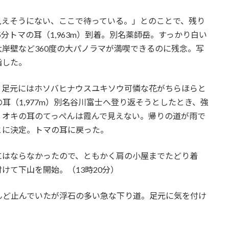
えそうにない、ここで待っている。」とのことで、残り
5分トマの耳（1,963m）到着。別名薬師岳。すっかり白い
岸壁など360度の大パノラマが満喫できるのに残念。写
指した。
。足元にはホソバヒナウスユキソウ可憐な花がちらほらと
耳（1,977m）別名谷川富士へ登り返そうとしたとき、強
。オキの耳のてっぺんは霞んで見えない。帰りの道が雨で
とに決定。トマの耳に戻った。
はならなかったので、ともかく肩の小屋までたどり着
けて下山を開始。（13時20分）
ど止んでいたが浮石の多い急な下り道。足元に気を付け