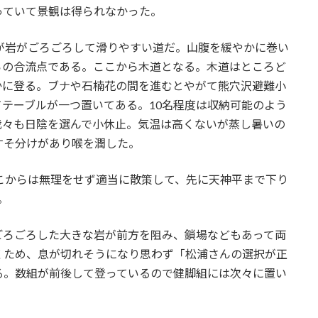
っていて景観は得られなかった。
が岩がごろごろして滑りやすい道だ。山腹を緩やかに巻い
らの合流点である。ここから木道となる。木道はところど
かに登る。ブナや石楠花の間を進むとやがて熊穴沢避難小
してテーブルが一つ置いてある。10名程度は収納可能のよう
我々も日陰を選んで小休止。気温は高くないが蒸し暑いの
すそ分けがあり喉を潤した。
こからは無理をせず適当に散策して、先に天神平まで下り
。
ろごろした大きな岩が前方を阻み、鎖場などもあって両
くため、息が切れそうになり思わず「松浦さんの選択が正
る。数組が前後して登っているので健脚組には次々に置い