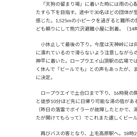
「天狗の留まり場」に着いた時には雨の心配
たすら下を目指す。途中で30名ほどの団体が
感じた。1,525mの小ピークを過ぎると難所
ども頼りにして熊穴沢避難小屋に到着。（14時
小休止して最後の下り。今度は天神峠には向
に濡れているので滑らないよう注意しながらの
神平に着いた。ロープウエイ山頂駅の広場で
く休んで「ビールでも」との声もあったが、
に決定。
ロープウエイで土合口まで下り、16時発の関
と徒歩10分ほど先に日帰り可能な湯の宿があ
（昨日の落雷でボイラーが故障したとかで、
たが開けてもらって）でこれまた遽しくビー
再びバスの客となり、上毛高原駅へ。18時2