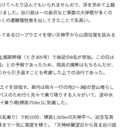
けてへたり込んでもいられませんので、涼を求めて上越
になりました。谷川岳は一の倉沢など東面の大岸壁が多くの
多くの遭難犠牲者を出してきたことで名高い。
であるロープウエイを使い天神平から山頂往復を試みる
上越新幹線（とき305号）で後記の8名が参加。この日は
雨」との予報であったため、雨具の携帯はもちろんだが、
辺りから引き返すことも考慮した上での決行であった。
エイを目指す。車内は我々一行の他2～3組の登山者らし
いバスのため行く先々で乗り降りする人々がいて、途中水
乗り場(標高750m )に到着した。
乗り）で約10分、標高1,320mの天神平へ、記念写真
天神峠まで一気に高度を稼ぐ。「天神峠展望台から見る谷川岳