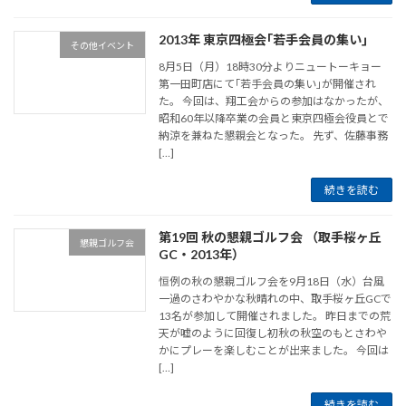
2013年 東京四極会｢若手会員の集い｣
その他イベント
8月5日（月）18時30分よりニュートーキョー
第一田町店にて｢若手会員の集い｣が開催され
た。 今回は、翔工会からの参加はなかったが、
昭和60年以降卒業の会員と東京四極会役員とで
納涼を兼ねた懇親会となった。 先ず、佐藤事務
[…]
続きを読む
第19回 秋の懇親ゴルフ会 （取手桜ヶ丘
懇親ゴルフ会
GC・2013年）
恒例の秋の懇親ゴルフ会を9月18日（水）台風
一過のさわやかな秋晴れの中、取手桜ヶ丘GCで
13名が参加して開催されました。 昨日までの荒
天が嘘のように回復し初秋の秋空のもとさわや
かにプレーを楽しむことが出来ました。 今回は
[…]
続きを読む