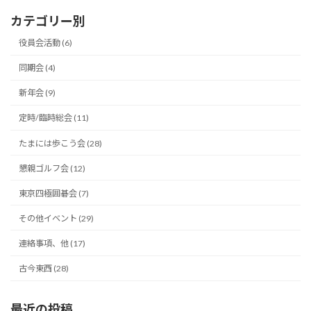
ー
カテゴリー別
ジ
役員会活動 (6)
送
同期会 (4)
り
新年会 (9)
定時/臨時総会 (11)
たまには歩こう会 (28)
懇親ゴルフ会 (12)
東京四極囲碁会 (7)
その他イベント (29)
連絡事項、他 (17)
古今東西 (28)
最近の投稿