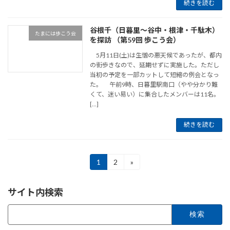
続きを読む
谷根千（日暮里～谷中・根津・千駄木）
たまには歩こう会
を探訪 （第59回 歩こう会）
5月11日(土)は生憎の悪天候であったが、都内
の街歩きなので、延期せずに実施した。ただし
当初の予定を一部カットして短縮の例会となっ
た。 午前9時、日暮里駅南口（やや分かり難
くて、迷い易い）に集合したメンバーは11名。
[…]
続きを読む
投
1
2
»
固
固
定
定
稿
ペ
ペ
サイト内検索
ー
ー
の
ジ
ジ
検
ペ
索: