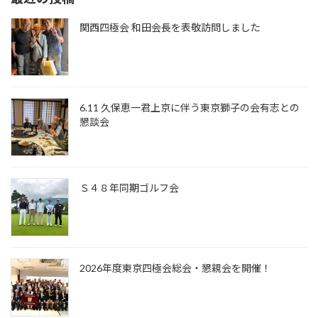
関西四極会 和田会長を表敬訪問しました
6.11 久保恵一君上京に伴う東京獅子の会有志との
懇談会
Ｓ４８年同期ゴルフ会
2026年度東京四極会総会・懇親会を開催！