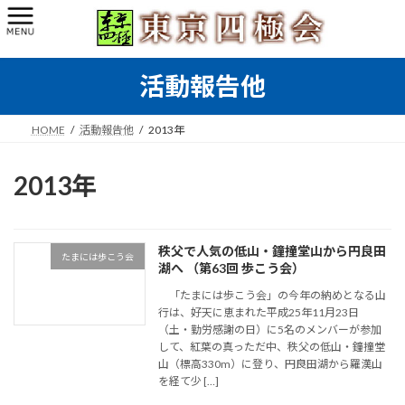
コ
ナ
ン
ビ
テ
ゲ
ン
ー
活動報告他
ツ
シ
へ
ョ
ス
ン
HOME
活動報告他
2013年
キ
に
ッ
移
プ
動
2013年
秩父で人気の低山・鐘撞堂山から円良田
たまには歩こう会
湖へ （第63回 歩こう会）
「たまには歩こう会」の今年の納めとなる山
行は、好天に恵まれた平成25年11月23日
（土・勤労感謝の日）に5名のメンバーが参加
して、紅葉の真っただ中、秩父の低山・鐘撞堂
山（標高330m）に登り、円良田湖から羅漢山
を経て少 […]