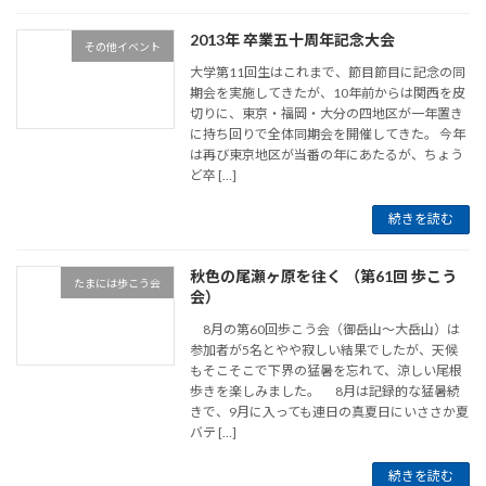
2013年 卒業五十周年記念大会
その他イベント
大学第11回生はこれまで、節目節目に記念の同
期会を実施してきたが、10年前からは関西を皮
切りに、東京・福岡・大分の四地区が一年置き
に持ち回りで全体同期会を開催してきた。 今年
は再び東京地区が当番の年にあたるが、ちょう
ど卒 […]
続きを読む
秋色の尾瀬ヶ原を往く （第61回 歩こう
たまには歩こう会
会）
8月の第60回歩こう会（御岳山～大岳山）は
参加者が5名とやや寂しい結果でしたが、天候
もそこそこで下界の猛暑を忘れて、涼しい尾根
歩きを楽しみました。 8月は記録的な猛暑続
きで、9月に入っても連日の真夏日にいささか夏
バテ […]
続きを読む