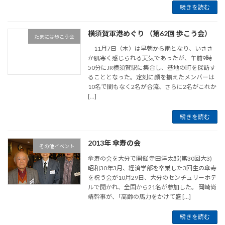
続きを読む
横須賀軍港めぐり （第62回 歩こう会）
たまには歩こう会
11月7日（木）は早朝から雨となり、いささ
か肌寒く感じられる天気であったが、午前9時
50分にJR横須賀駅に集合し、基地の町を探訪す
ることとなった。定刻に顔を揃えたメンバーは
10名で間もなく2名が合流、さらに2名がこれか
[…]
続きを読む
2013年 傘寿の会
その他イベント
傘寿の会を大分で開催 寺田洋太郎(第30回大3)
昭和30年3月、経済学部を卒業した3回生の傘寿
を祝う会が10月29日、大分のセンチュリーホテ
ルで開かれ、全国から21名が参加した。 岡崎尚
靖幹事が、｢高齢の馬力をかけて盛 […]
続きを読む