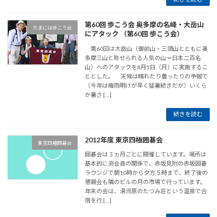
第60回 歩こう会 奥多摩の名峰・大岳山
たまには歩こう会
にアタック （第60回 歩こう会）
第60回は大岳山（御前山・三頭山とともに奥
多摩三山と称せられる人気の山＝日本二百名
山）へのアタックを8月5日（月）に実施するこ
ととした。 天候は晴れたり曇ったりの予報で
（今年は梅雨明けが早く猛暑続きだが）いくら
か暑さ […]
続きを読む
2012年度 東京四極囲碁会
東京四極囲碁会
囲碁会は３ヵ月ごとに開催しています。場所は
基本的に渕会員の関係で、赤坂見附の赤坂囲碁
ラウンジで朝10時から夕方５時まで、終了後の
懇親会も隣のビルの月の市場で行っています。
年末の会は、湯河原のたつみ荘という温泉で合
宿を行 […]