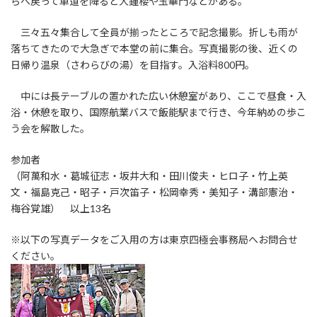
らへ戻って車道を降ると大鐘楼や玉華門などがある。
三々五々集合して全員が揃ったところで記念撮影。折しも雨が
落ちてきたので大急ぎで本堂の前に集合。写真撮影の後、近くの
日帰り温泉（さわらびの湯）を目指す。入浴料800円。
中には長テーブルの置かれた広い休憩室があり、ここで昼食・入
浴・休憩を取り、国際航業バスで飯能駅まで行き、今年納めの歩こ
う会を解散した。
参加者
（阿萬和水・葛城征志・坂井大和・田川俊夫・ヒロ子・竹上英
文・福島克己・昭子・戸次笛子・松岡幸秀・美知子・溝部憲治・
梅谷覚雄） 以上13名
※以下の写真データをご入用の方は東京四極会事務局へお問合せ
ください。