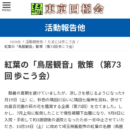
コ
ナ
ン
ビ
テ
ゲ
ン
ー
活動報告他
ツ
シ
へ
ョ
ス
ン
HOME
活動報告他
たまには歩こう会
キ
に
紅葉の「鳥居観音」散策 （第73回 歩こう会）
ッ
移
プ
動
紅葉の「鳥居観音」散策 （第73
回 歩こう会）
酷暑の夏期を避けていましたが、涼しさを感じるようになった9
月19日（土）に、秋色の隅田川沿いに隅田七福神を訪ね、併せて
向島百花園の萩の花を鑑賞する企画（第73回）を立てました。し
かし、7月上旬に転倒したことで慢性硬膜下血腫になり、9月8日に
入院・手術して約3週間後の退院となったため一旦中止させていた
だき、10月14日（土）に改めて埼玉県飯能市の紅葉の名勝（鳥居