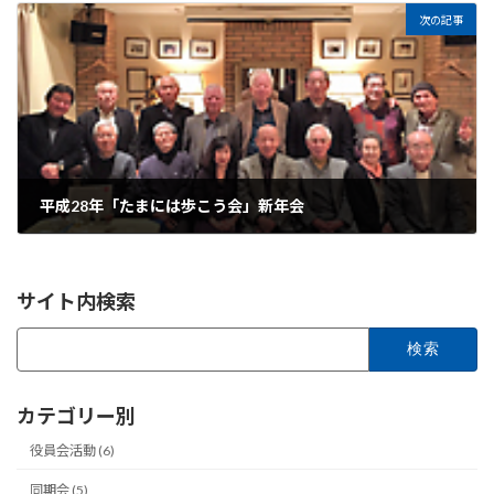
次の記事
平成28年「たまには歩こう会」新年会
サイト内検索
検
索:
カテゴリー別
役員会活動 (6)
同期会 (5)