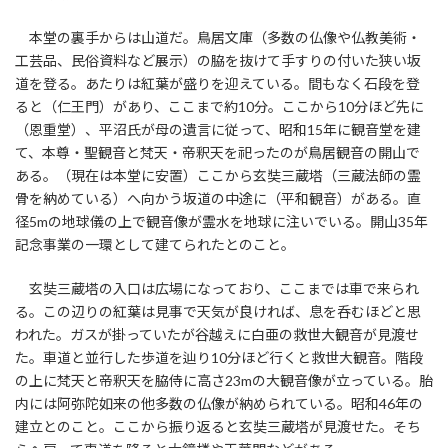
本堂の裏手からは山道だ。鳥居文庫（多数の仏像や仏教美術・
工芸品、民俗資料など展示）の脇を抜けて手すりの付いた狭い坂
道を登る。あたりは紅葉が盛りを迎えている。間もなく石段を登
ると（仁王門）があり、ここまで約10分。ここから10分ほど先に
（恩重堂）、平沼氏が母の遺言に従って、昭和15年に観音堂を建
て、本尊・聖観音と梵天・帝釈天を祀ったのが鳥居観音の開山で
ある。（現在は本堂に安置）ここから玄奘三蔵塔（三蔵法師の霊
骨を納めている）へ向かう坂道の中途に（平和観音）がある。直
径5mの地球儀の上で観音像が霊水を地球に注いでいる。開山35年
記念事業の一環として建てられたとのこと。
玄奘三蔵塔の入口は広場になっており、ここまでは車で来られ
る。この辺りの紅葉は見事で天気が良ければ、息を呑むほどと思
われた。ガスが掛っていたが谷越えに白亜の救世大観音が見渡せ
た。車道と並行した歩道を辿り10分ほど行くと救世大観音。階段
の上に梵天と帝釈天を脇侍に高さ23mの大観音像が立っている。胎
内には阿弥陀如来の他多数の仏像が納められている。昭和46年の
建立とのこと。ここから振り返ると玄奘三蔵塔が見渡せた。そち