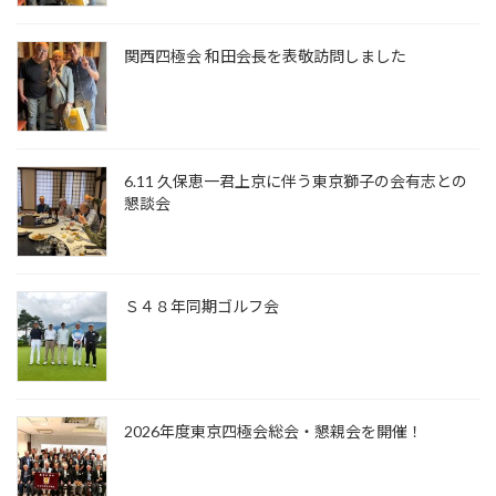
関西四極会 和田会長を表敬訪問しました
6.11 久保恵一君上京に伴う東京獅子の会有志との
懇談会
Ｓ４８年同期ゴルフ会
2026年度東京四極会総会・懇親会を開催！