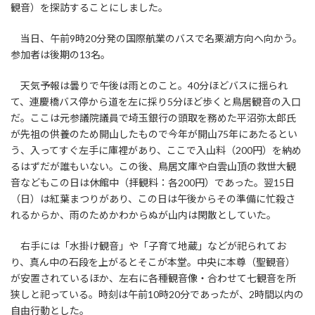
観音）を探訪することにしました。
当日、午前9時20分発の国際航業のバスで名栗湖方向へ向かう。
参加者は後期の13名。
天気予報は曇りで午後は雨とのこと。40分ほどバスに揺られ
て、連慶橋バス停から道を左に採り5分ほど歩くと鳥居観音の入口
だ。ここは元参議院議員で埼玉銀行の頭取を務めた平沼弥太郎氏
が先祖の供養のため開山したもので今年が開山75年にあたるとい
う、入ってすぐ左手に庫裡があり、ここで入山料（200円）を納め
るはずだが誰もいない。この後、鳥居文庫や白雲山頂の救世大観
音などもこの日は休館中（拝観料：各200円）であった。翌15日
（日）は紅葉まつりがあり、この日は午後からその準備に忙殺さ
れるからか、雨のためかわからぬが山内は閑散としていた。
右手には「水掛け観音」や「子育て地蔵」などが祀られてお
り、真ん中の石段を上がるとそこが本堂。中央に本尊（聖観音）
が安置されているほか、左右に各種観音像・合わせて七観音を所
狭しと祀っている。時刻は午前10時20分であったが、2時間以内の
自由行動とした。