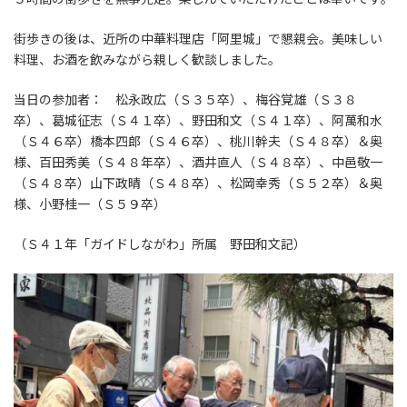
街歩きの後は、近所の中華料理店「阿里城」で懇親会。美味しい
料理、お酒を飲みながら親しく歓談しました。
当日の参加者： 松永政広（Ｓ３５卒）、梅谷覚雄（Ｓ３８
卒）、葛城征志（Ｓ４１卒）、野田和文（Ｓ４１卒）、阿萬和水
（Ｓ４６卒）橋本四郎（Ｓ４６卒）、桃川幹夫（Ｓ４８卒）＆奥
様、百田秀美（Ｓ４８年卒）、酒井直人（Ｓ４８卒）、中邑敬一
（Ｓ４８卒）山下政晴（Ｓ４８卒）、松岡幸秀（Ｓ５２卒）＆奥
様、小野桂一（Ｓ５９卒）
（Ｓ４１年「ガイドしながわ」所属 野田和文記）