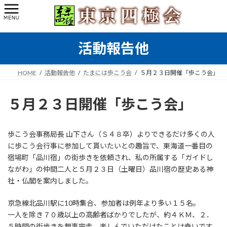
コ
ナ
ン
ビ
テ
ゲ
ン
ー
活動報告他
ツ
シ
へ
ョ
ス
ン
HOME
活動報告他
たまには歩こう会
５月２３日開催「歩こう会」
キ
に
ッ
移
プ
動
５月２３日開催「歩こう会」
歩こう会事務局長 山下さん（Ｓ４８卒）よりできるだけ多くの人
に歩こう会行事に参加して貰いたいとの趣旨で、東海道一番目の
宿場町「品川宿」の街歩きを依頼され、私の所属する「ガイドし
ながわ」の仲間二人と５月２３日（土曜日）品川宿の歴史ある神
社・仏閣を案内しました。
京急線北品川駅に10時集合、参加者は例年より多い１５名。
一人を除き７０歳以上の高齢者ばかりでしたが、約４ＫＭ、２．
５時間の街歩きを無事完走。楽しんでいただけたことは幸いです。