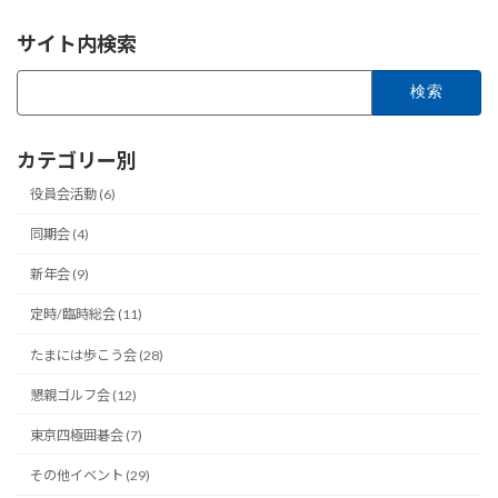
サイト内検索
検
索:
カテゴリー別
役員会活動 (6)
同期会 (4)
新年会 (9)
定時/臨時総会 (11)
たまには歩こう会 (28)
懇親ゴルフ会 (12)
東京四極囲碁会 (7)
その他イベント (29)