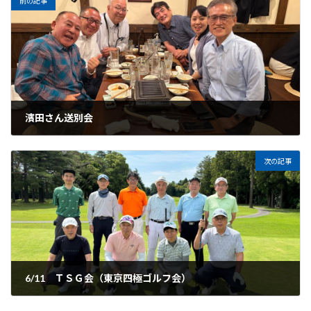
前の記事
濱田さん送別会
次の記事
6/11 ＴＳＧ会（東京四極ゴルフ会）