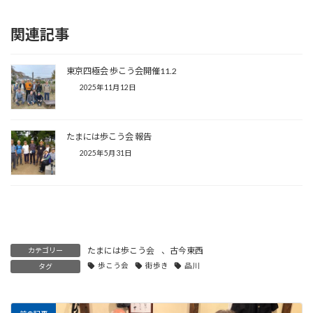
関連記事
東京四極会 歩こう会開催11.2
2025年11月12日
たまには歩こう会 報告
2025年5月31日
たまには歩こう会
、
古今東西
カテゴリー
歩こう会
街歩き
品川
タグ