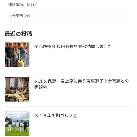
連絡事項、他 (17)
古今東西 (28)
最近の投稿
関西四極会 和田会長を表敬訪問しました
6.11 久保恵一君上京に伴う東京獅子の会有志との
懇談会
Ｓ４８年同期ゴルフ会